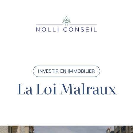
Passer
au
contenu
INVESTIR EN IMMOBILIER
La Loi Malraux